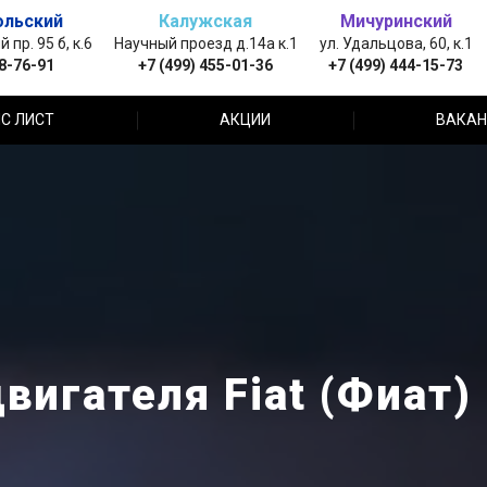
ольский
Калужская
Мичуринский
пр. 95 б, к.6
Научный проезд д.14а к.1
ул. Удальцова, 60, к.1
88-76-91
+7 (499) 455-01-36
+7 (499) 444-15-73
С ЛИСТ
АКЦИИ
ВАКАН
вигателя Fiat (Фиат)