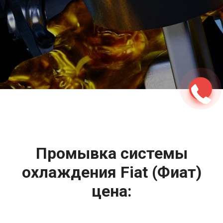
2500 руб
ться
Записаться
Промывка системы
охлаждения Fiat (Фиат)
цена: