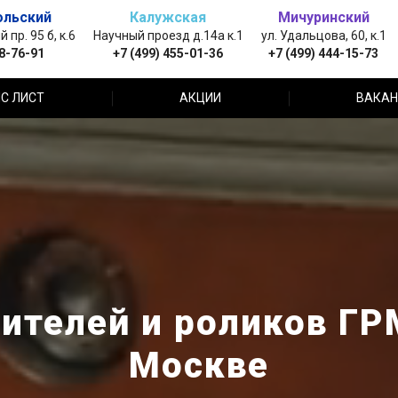
ольский
Калужская
Мичуринский
пр. 95 б, к.6
Научный проезд д.14а к.1
ул. Удальцова, 60, к.1
88-76-91
+7 (499) 455-01-36
+7 (499) 444-15-73
С ЛИСТ
АКЦИИ
ВАКАН
телей и роликов ГРМ
Москве