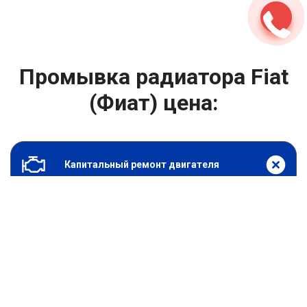
Промывка радиатора Fiat
(Фиат) цена:
Капитальный ремонт двигателя
От 7900
₽
Промывка радиатора
От 6900
₽
Замена гидрокомпенсаторов
От 1000
₽
Замена опоры двигателя
От 4400
₽
Снятие и установка защиты картера