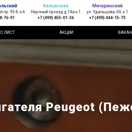
ольский
Калужская
Мичуринский
пр. 95 б, к.6
Научный проезд д.14а к.1
ул. Удальцова, 60, к.1
88-76-91
+7 (499) 455-01-36
+7 (499) 444-15-73
С ЛИСТ
АКЦИИ
ВАКАН
гателя Peugeot (Пеж