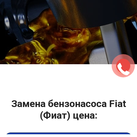
2500 руб
ться
Записаться
Замена бензонасоса Fiat
(Фиат) цена: