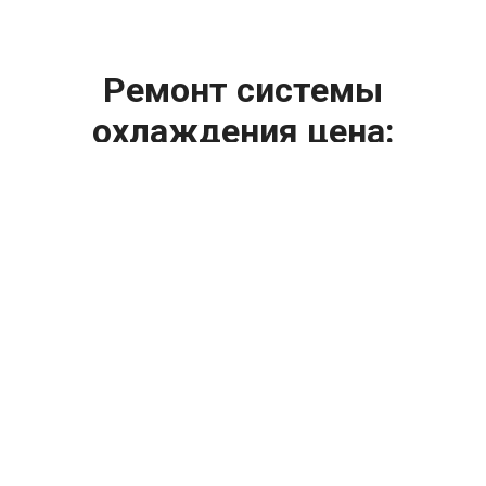
Ремонт системы
охлаждения цена:
Ремонт системы охлаждения
От 1200
₽
Диагностика системы охлаждения
От 1400
₽
Замена вентилятора радиатора
От 2400
₽
Замена охлаждающей жидкости
От 2400
₽
Замена антифриза
От 2400
₽
Замена радиатора охлаждения