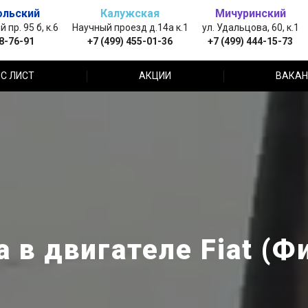
ольский
Калужская
Мичуринский
пр. 95 б, к.6
Научный проезд д.14а к.1
ул. Удальцова, 60, к.1
88-76-91
+7 (499) 455-01-36
+7 (499) 444-15-73
С ЛИСТ
АКЦИИ
ВАКАН
 в двигателе Fiat (Ф