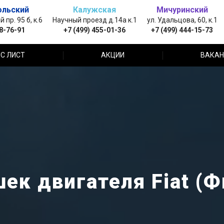
ольский
Калужская
Мичуринский
пр. 95 б, к.6
Научный проезд д.14а к.1
ул. Удальцова, 60, к.1
88-76-91
+7 (499) 455-01-36
+7 (499) 444-15-73
С ЛИСТ
АКЦИИ
ВАКАН
ек двигателя Fiat (Ф