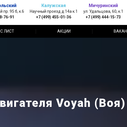
ольский
Калужская
Мичуринский
пр. 95 б, к.6
Научный проезд д.14а к.1
ул. Удальцова, 60, к.1
88-76-91
+7 (499) 455-01-36
+7 (499) 444-15-73
С ЛИСТ
АКЦИИ
ВАКАН
вигателя Voyah (Воя)