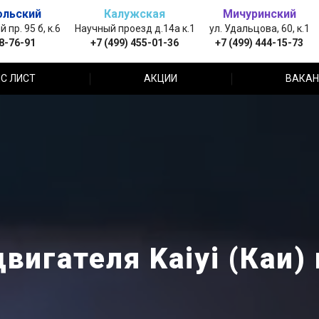
ольский
Калужская
Мичуринский
пр. 95 б, к.6
Научный проезд д.14а к.1
ул. Удальцова, 60, к.1
88-76-91
+7 (499) 455-01-36
+7 (499) 444-15-73
С ЛИСТ
АКЦИИ
ВАКАН
вигателя Kaiyi (Каи)