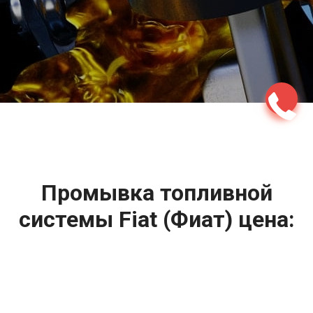
2500 руб
ться
Записаться
Промывка топливной
системы Fiat (Фиат) цена:
Промывка систем автомобиля