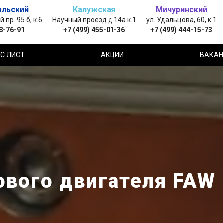
ольский
Калужская
Мичуринский
пр. 95 б, к.6
Научный проезд д.14а к.1
ул. Удальцова, 60, к.1
88-76-91
+7 (499) 455-01-36
+7 (499) 444-15-73
С ЛИСТ
АКЦИИ
ВАКАН
ового двигателя FAW 