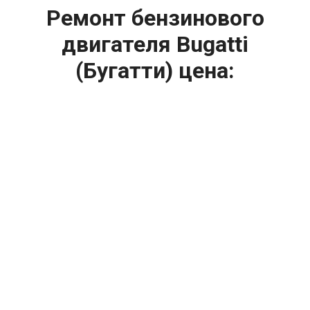
Ремонт бензинового
двигателя Bugatti
(Бугатти) цена:
Капитальный ремонт двигателя
От 3000
₽
Ремонт бензинового двигателя
От 6900
₽
Замена гидрокомпенсаторов
От 1000
₽
Замена опоры двигателя
От 4400
₽
Снятие и установка защиты картера
От 4400
₽
Замена подушек двигателя
От 2000
₽
Замена помпы двигателя