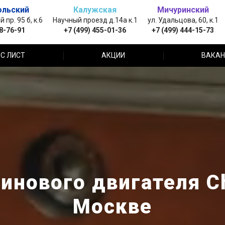
ольский
Калужская
Мичуринский
пр. 95 б, к.6
Научный проезд д.14а к.1
ул. Удальцова, 60, к.1
88-76-91
+7 (499) 455-01-36
+7 (499) 444-15-73
С ЛИСТ
АКЦИИ
ВАКАН
инового двигателя Ch
Москве