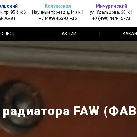
ольский
Калужская
Мичуринский
пр. 95 б, к.6
Научный проезд д.14а к.1
ул. Удальцова, 60, к.1
88-76-91
+7 (499) 455-01-36
+7 (499) 444-15-73
С ЛИСТ
АКЦИИ
ВАКАН
радиатора FAW (ФАВ