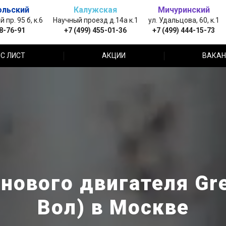
ольский
Калужская
Мичуринский
пр. 95 б, к.6
Научный проезд д.14а к.1
ул. Удальцова, 60, к.1
88-76-91
+7 (499) 455-01-36
+7 (499) 444-15-73
С ЛИСТ
АКЦИИ
ВАКАН
нового двигателя Grea
Вол) в Москве