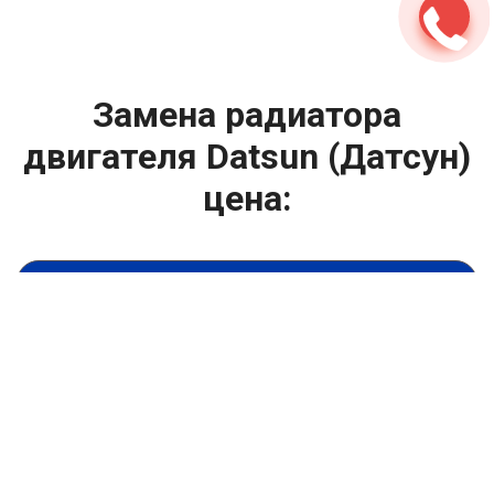
Замена радиатора
двигателя Datsun (Датсун)
цена:
Капитальный ремонт двигателя
От 7900
₽
Замена радиатора двигателя
От 6900
₽
Замена гидрокомпенсаторов
От 1000
₽
Замена опоры двигателя
От 4400
₽
Снятие и установка защиты картера