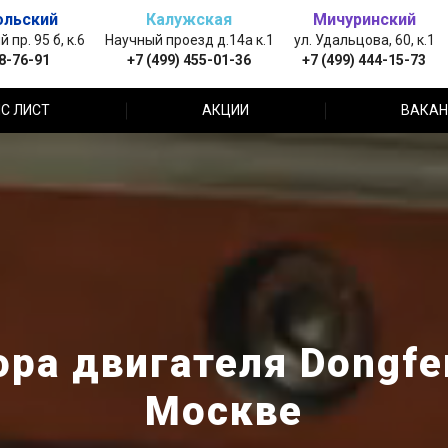
ольский
Калужская
Мичуринский
пр. 95 б, к.6
Научный проезд д.14а к.1
ул. Удальцова, 60, к.1
88-76-91
+7 (499) 455-01-36
+7 (499) 444-15-73
С ЛИСТ
АКЦИИ
ВАКАН
ра двигателя Dongfe
Москве