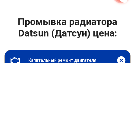
Промывка радиатора
Datsun (Датсун) цена:
Капитальный ремонт двигателя
От 7900
₽
Промывка радиатора
От 6900
₽
Замена гидрокомпенсаторов
От 1000
₽
Замена опоры двигателя
От 4400
₽
Снятие и установка защиты картера
От 4400
₽
Замена подушек двигателя