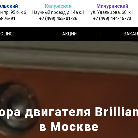
ольский
Калужская
Мичуринский
пр. 95 б, к.6
Научный проезд д.14а к.1
ул. Удальцова, 60, к.1
88-76-91
+7 (499) 455-01-36
+7 (499) 444-15-73
С ЛИСТ
АКЦИИ
ВАКАН
ра двигателя Brillia
в Москве