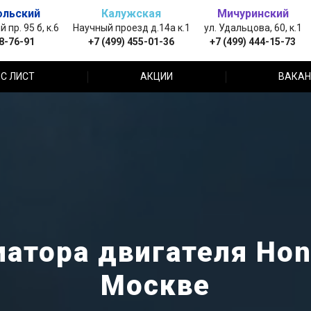
ольский
Калужская
Мичуринский
пр. 95 б, к.6
Научный проезд д.14а к.1
ул. Удальцова, 60, к.1
88-76-91
+7 (499) 455-01-36
+7 (499) 444-15-73
С ЛИСТ
АКЦИИ
ВАКАН
атора двигателя Hon
Москве