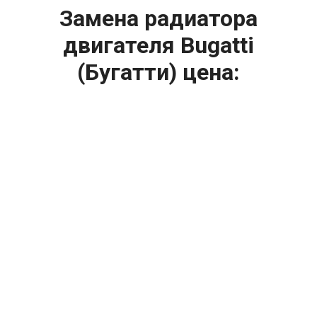
Замена радиатора
двигателя Bugatti
(Бугатти) цена:
Капитальный ремонт двигателя
От 7900
₽
Замена радиатора двигателя
От 6900
₽
Замена гидрокомпенсаторов
От 1000
₽
Замена опоры двигателя
От 4400
₽
Снятие и установка защиты картера
От 4400
₽
Замена подушек двигателя
От 2000
₽
Замена помпы двигателя