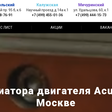
ольский
Калужская
Мичуринский
пр. 95 б, к.6
Научный проезд д.14а к.1
ул. Удальцова, 60, к.1
88-76-91
+7 (499) 455-01-36
+7 (499) 444-15-73
С ЛИСТ
АКЦИИ
ВАКАН
атора двигателя Acu
Москве