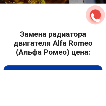
2500 руб
ться
Записаться
Замена радиатора
двигателя Alfa Romeo
(Альфа Ромео) цена:
Капитальный ремонт двигателя
От 7900
₽
Замена радиатора двигателя
От 6900
₽
Замена гидрокомпенсаторов