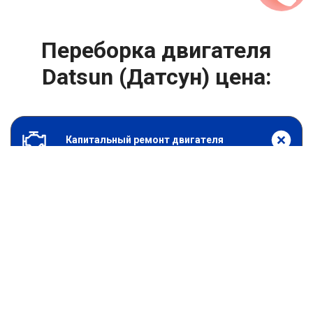
Переборка двигателя
Datsun (Датсун) цена:
Капитальный ремонт двигателя
От 49500
₽
Переборка двигателя
От 6900
₽
Замена гидрокомпенсаторов
От 1000
₽
Замена опоры двигателя
От 4400
₽
Снятие и установка защиты картера
От 4400
₽
Замена подушек двигателя