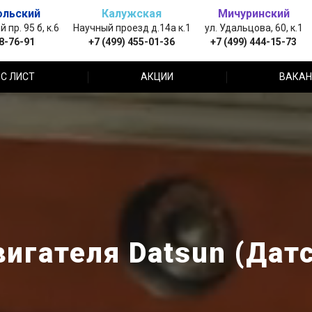
ольский
Калужская
Мичуринский
пр. 95 б, к.6
Научный проезд д.14а к.1
ул. Удальцова, 60, к.1
88-76-91
+7 (499) 455-01-36
+7 (499) 444-15-73
С ЛИСТ
АКЦИИ
ВАКАН
игателя Datsun (Датс