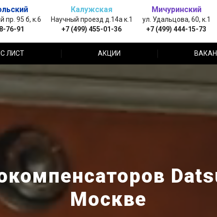
ольский
Калужская
Мичуринский
пр. 95 б, к.6
Научный проезд д.14а к.1
ул. Удальцова, 60, к.1
88-76-91
+7 (499) 455-01-36
+7 (499) 444-15-73
С ЛИСТ
АКЦИИ
ВАКАН
окомпенсаторов Datsu
Москве