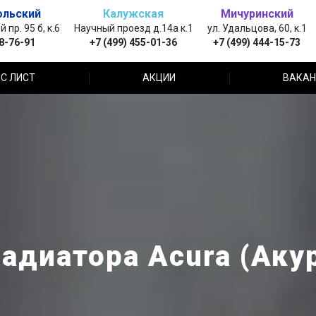
ольский
Калужская
Мичуринский
пр. 95 б, к.6
Научный проезд д.14а к.1
ул. Удальцова, 60, к.1
88-76-91
+7 (499) 455-01-36
+7 (499) 444-15-73
С ЛИСТ
АКЦИИ
ВАКАН
адиатора Acura (Акур