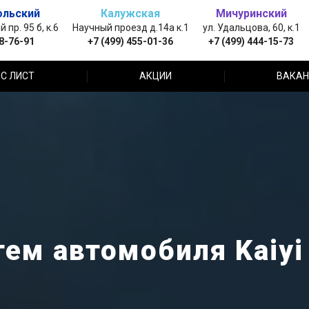
ольский
Калужская
Мичуринский
пр. 95 б, к.6
Научный проезд д.14а к.1
ул. Удальцова, 60, к.1
88-76-91
+7 (499) 455-01-36
+7 (499) 444-15-73
С ЛИСТ
АКЦИИ
ВАКАН
ем автомобиля Kaiyi 