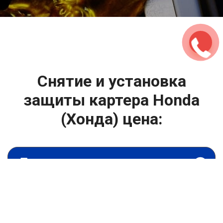
2500 руб
ться
Записаться
Снятие и установка
защиты картера Honda
(Хонда) цена:
Капитальный ремонт двигателя
От 4400
₽
Снятие и установка защиты картера
От 6900
₽
Замена гидрокомпенсаторов