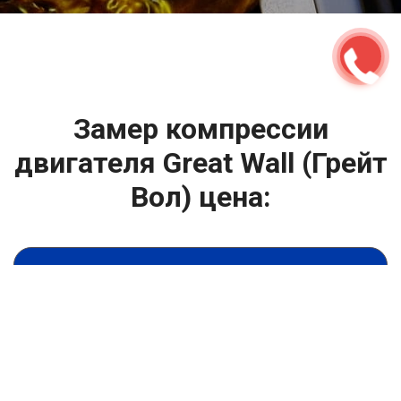
2500 руб
ться
Записаться
Замер компрессии
двигателя Great Wall (Грейт
Вол) цена:
Капитальный ремонт двигателя
От 2000
₽
Замер компрессии двигателя
От 6900
₽
Замена гидрокомпенсаторов