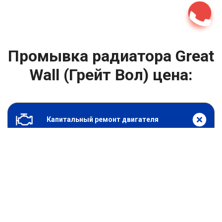
Промывка радиатора Great
Wall (Грейт Вол) цена:
Капитальный ремонт двигателя
От 7900
₽
Промывка радиатора
От 6900
₽
Замена гидрокомпенсаторов
От 1000
₽
Замена опоры двигателя
От 4400
₽
Снятие и установка защиты картера