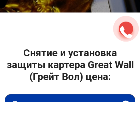
2500 руб
ться
Записаться
Снятие и установка
защиты картера Great Wall
(Грейт Вол) цена:
Капитальный ремонт двигателя
От 4400
₽
Снятие и установка защиты картера
От 6900
₽
Замена гидрокомпенсаторов