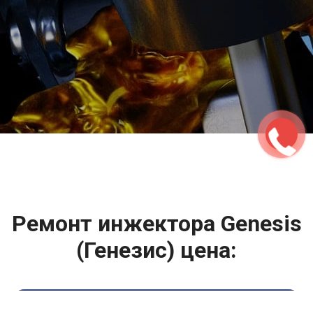
2500 руб
ться
Записаться
Ремонт инжектора Genesis
(Генезис) цена:
Ремонт топливной системы