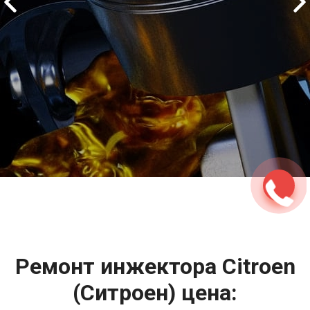
2500 руб
ться
Записаться
Ремонт инжектора Citroen
(Ситроен) цена: