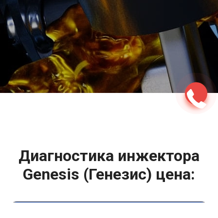
2500 руб
ться
Записаться
Диагностика инжектора
Genesis (Генезис) цена:
Ремонт топливной системы