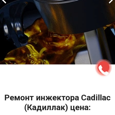
2500 руб
ться
Записаться
Ремонт инжектора Cadillac
(Кадиллак) цена: