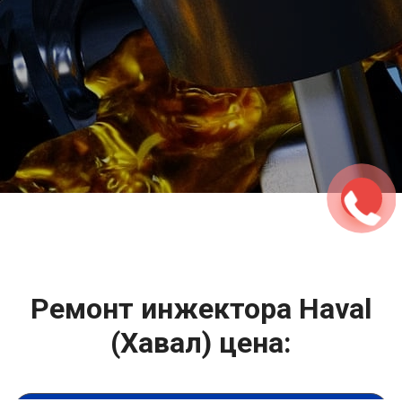
2500 руб
ться
Записаться
Ремонт инжектора Haval
(Хавал) цена: