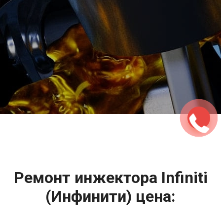
2500 руб
ться
Записаться
Ремонт инжектора Infiniti
(Инфинити) цена: