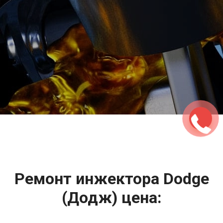
2500 руб
ться
Записаться
Ремонт инжектора Dodge
(Додж) цена: