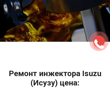
2500 руб
ться
Записаться
Ремонт инжектора Isuzu
(Исузу) цена:
Ремонт топливной системы