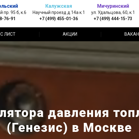
ольский
Калужская
Мичуринский
пр. 95 б, к.6
Научный проезд д.14а к.1
ул. Удальцова, 60, к.1
88-76-91
+7 (499) 455-01-36
+7 (499) 444-15-73
С ЛИСТ
АКЦИИ
ВАКАН
лятора давления топ
(Генезис) в Москве