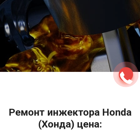
2500 руб
ться
Записаться
Ремонт инжектора Honda
(Хонда) цена: