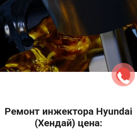
2500 руб
ться
Записаться
Ремонт инжектора Hyundai
(Хендай) цена: