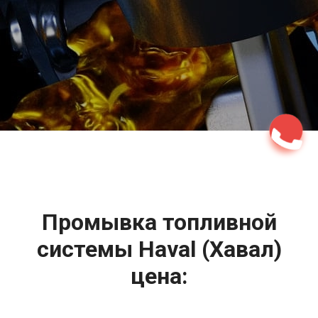
2500 руб
ться
Записаться
Промывка топливной
системы Haval (Хавал)
цена: