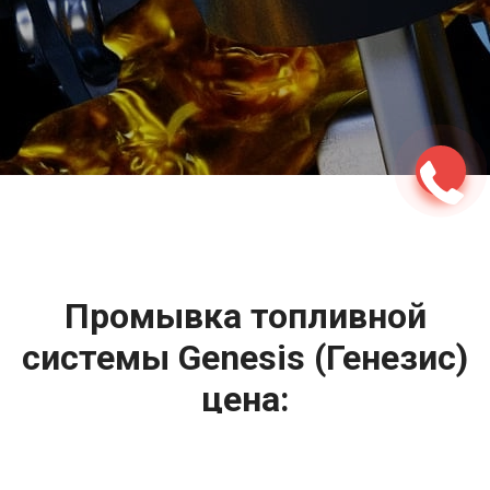
2500 руб
ться
Записаться
Промывка топливной
системы Genesis (Генезис)
цена: