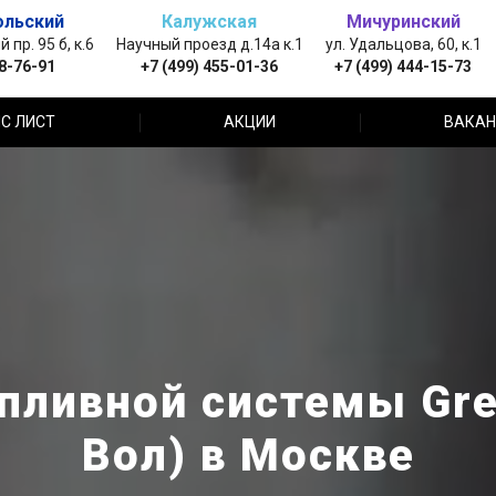
ольский
Калужская
Мичуринский
пр. 95 б, к.6
Научный проезд д.14а к.1
ул. Удальцова, 60, к.1
88-76-91
+7 (499) 455-01-36
+7 (499) 444-15-73
С ЛИСТ
АКЦИИ
ВАКАН
ливной системы Grea
Вол) в Москве