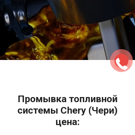
2500 руб
ться
Записаться
Промывка топливной
системы Chery (Чери)
цена: