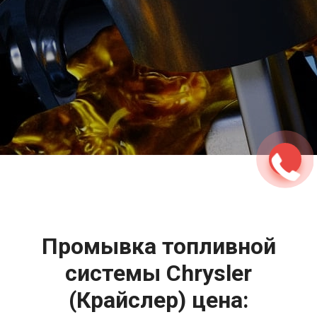
2500 руб
ться
Записаться
Промывка топливной
системы Chrysler
(Крайслер) цена: